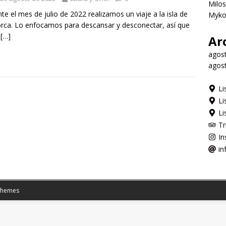
Milos
te el mes de julio de 2022 realizamos un viaje a la isla de
Myko
ca. Lo enfocamos para descansar y desconectar, así que
o
[…]
Ar
agos
agos
Li
Li
Li
Tr
In
in
Themes