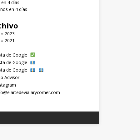
 en 4 días
nos en 4 días
chivo
to 2023
to 2021
sta de Google
sta de Google
sta de Google
ip Advisor
stagram
fo@elartedeviajarycomer.com