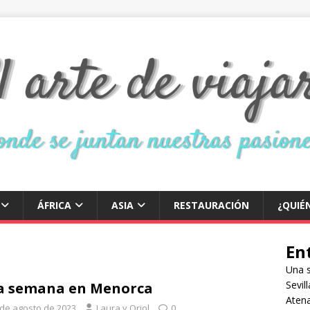
ÁFRICA
ASIA
RESTAURACIÓN
¿QUIÉ
En
Una 
Sevil
a semana en Menorca
Atena
 de agosto de 2023
Laura y Oriol
0