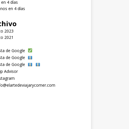
 en 4 días
nos en 4 días
chivo
to 2023
to 2021
sta de Google
sta de Google
sta de Google
ip Advisor
stagram
fo@elartedeviajarycomer.com